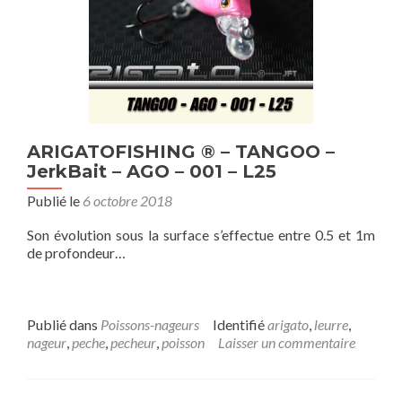
ARIGATOFISHING ® – TANGOO –
JerkBait – AGO – 001 – L25
Publié le
6 octobre 2018
Son évolution sous la surface s’effectue entre 0.5 et 1m
de profondeur…
Publié dans
Poissons-nageurs
Identifié
arigato
,
leurre
,
nageur
,
peche
,
pecheur
,
poisson
Laisser un commentaire