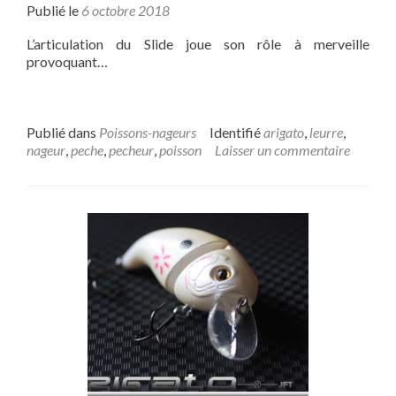
Publié le
6 octobre 2018
L’articulation du Slide joue son rôle à merveille
provoquant…
Publié dans
Poissons-nageurs
Identifié
arigato
,
leurre
,
nageur
,
peche
,
pecheur
,
poisson
Laisser un commentaire