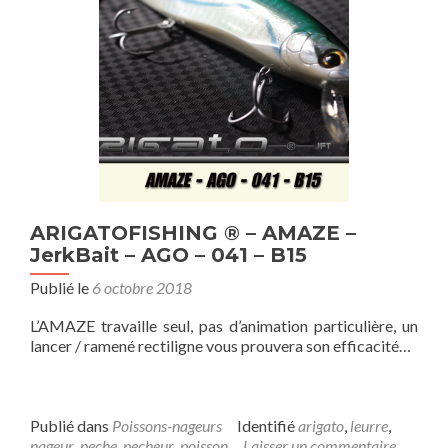
ARIGATOFISHING ® – AMAZE –
JerkBait – AGO – 041 – B15
Publié le
6 octobre 2018
L’AMAZE travaille seul, pas d’animation particulière, un
lancer / ramené rectiligne vous prouvera son efficacité…
Publié dans
Poissons-nageurs
Identifié
arigato
,
leurre
,
nageur
,
peche
,
pecheur
,
poisson
Laisser un commentaire