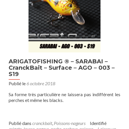
ARIGATOFISHING ® – SARABAI –
CranckBait – Surface – AGO – 003 –
S19
Publié le
6 octobre 2018
Sa forme très particulière ne laissera pas indifférent les
perches et même les blacks.
Publié dans
cranckbait
,
Poissons-nageurs
Identifié
arigato
,
leurre
,
nageur
,
peche
,
pecheur
,
poisson
Laisser un