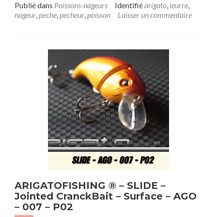
Publié dans
Poissons-nageurs
Identifié
arigato
,
leurre
,
nageur
,
peche
,
pecheur
,
poisson
Laisser un commentaire
ARIGATOFISHING ® – SLIDE –
Jointed CranckBait – Surface – AGO
– 007 – P02