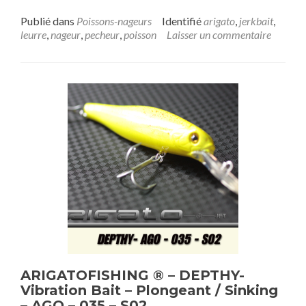
Publié dans
Poissons-nageurs
Identifié
arigato
,
jerkbait
,
leurre
,
nageur
,
pecheur
,
poisson
Laisser un commentaire
ARIGATOFISHING ® – DEPTHY-
Vibration Bait – Plongeant / Sinking
– AGO – 035 – S02