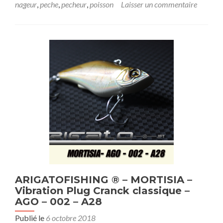
nageur
,
peche
,
pecheur
,
poisson
Laisser un commentaire
ARIGATOFISHING ® – MORTISIA –
Vibration Plug Cranck classique –
AGO – 002 – A28
Publié le
6 octobre 2018