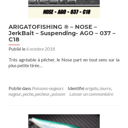
ARIGATOFISHING ® – NOSE –
JerkBait – Suspending- AGO – 037 –
C18
Publié le
6 octobre 2018
Très agréable à pêcher, le Nose part en tout sens sur la
plus petite tirée…
Publié dans
Poissons-nageurs
Identifié
arigato
,
leurre
,
nageur
,
peche
,
pecheur
,
poisson
Laisser un commentaire