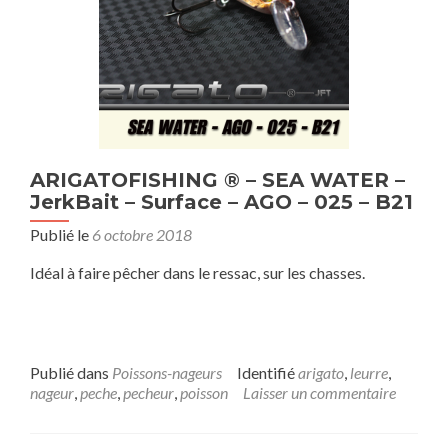
ARIGATOFISHING ® – SEA WATER –
JerkBait – Surface – AGO – 025 – B21
Publié le
6 octobre 2018
Idéal à faire pêcher dans le ressac, sur les chasses.
Publié dans
Poissons-nageurs
Identifié
arigato
,
leurre
,
nageur
,
peche
,
pecheur
,
poisson
Laisser un commentaire