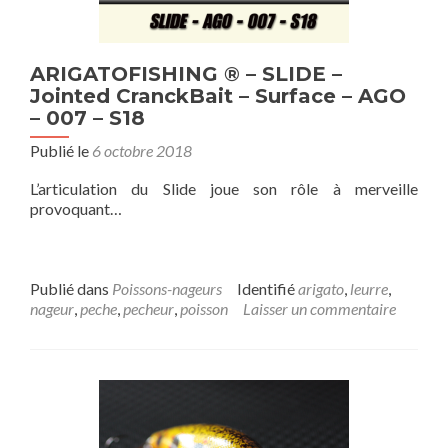
ARIGATOFISHING ® – SLIDE –
Jointed CranckBait – Surface – AGO
– 007 – S18
Publié le
6 octobre 2018
L’articulation du Slide joue son rôle à merveille
provoquant…
Publié dans
Poissons-nageurs
Identifié
arigato
,
leurre
,
nageur
,
peche
,
pecheur
,
poisson
Laisser un commentaire