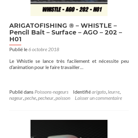
ARIGATOFISHING ® – WHISTLE –
Pencil Bait – Surface – AGO – 202 –
H01
Publié le
6 octobre 2018
Le Whistle se lance très facilement et nécessite peu
d’animation pour le faire travailler…
Publié dans
Poissons-nageurs
Identifié
arigato
,
leurre
,
nageur
,
peche
,
pecheur
,
poisson
Laisser un commentaire