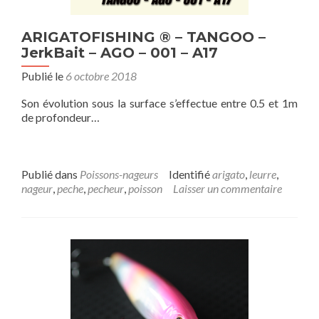
ARIGATOFISHING ® – TANGOO –
JerkBait – AGO – 001 – A17
Publié le
6 octobre 2018
Son évolution sous la surface s’effectue entre 0.5 et 1m
de profondeur…
Publié dans
Poissons-nageurs
Identifié
arigato
,
leurre
,
nageur
,
peche
,
pecheur
,
poisson
Laisser un commentaire