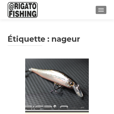
AFFICH
Étiquette :
nageur
Navigation
des
articles