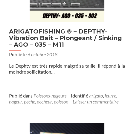
ARIGATOFISHING ® – DEPTHY-
Vibration Bait – Plongeant / Sinking
– AGO – 035 – M11
Publié le
6 octobre 2018
Le Dephty est très rapide malgré sa taille, il répond à la
moindre sollicitation…
Publié dans
Poissons-nageurs
Identifié
arigato
,
leurre
,
nageur
,
peche
,
pecheur
,
poisson
Laisser un commentaire