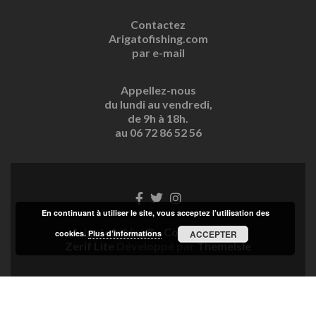
Contactez
Arigatofishing.com
par e-mail
Appellez-nous
du lundi au vendredi,
de 9h à 18h.
au 06 72 86 52 56
Lien
Lien
Lien
Facebook
Twitter
Instagram
En continuant à utiliser le site, vous acceptez l’utilisation des
Arigatofishing® - Copyright 2025
cookies.
Plus d’informations
ACCEPTER
Zerif Lite
Développé par
ThemeIsle