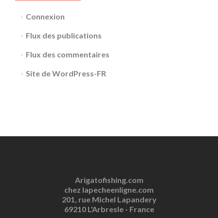
Connexion
Flux des publications
Flux des commentaires
Site de WordPress-FR
Arigatofishing.com
chez lapecheenligne.com
201, rue Michel Lapandery
69210 L'Arbresle - France