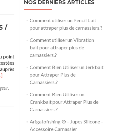
rArigatofishing
NOS DERNIERS ARTICLES
Comment utiliser un Pencil bait
anne
inning
5 /
pour attraper plus de carnassiers.?
AMINARI
Comment utiliser un Vibration
10
bait pour attraper plus de
carnassiers.?
u point
testées
Comment Bien Utiliser un Jerkbait
 auprès
0g
pour Attraper Plus de
n
…]
voir
Carnassiers.?
ancer
us
geur
,
oyen
rArigatofishing
Comment Bien Utiliser un
Crankbait pour Attraper Plus de
Carnassiers.?
anne
inning
Arigatofishing ® – Jupes Silicone –
Accessoire Carnassier
AMINARI
80