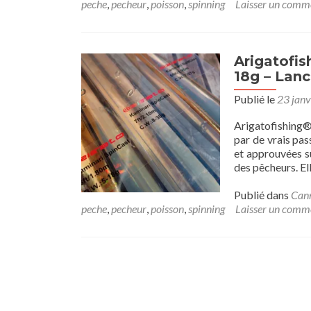
peche
,
pecheur
,
poisson
,
spinning
Laisser un comm
Arigatofis
18g – Lanc
Publié le
23 janv
Arigatofishing®
par de vrais pa
et approuvées su
des pêcheurs. El
Publié dans
Cann
peche
,
pecheur
,
poisson
,
spinning
Laisser un comm