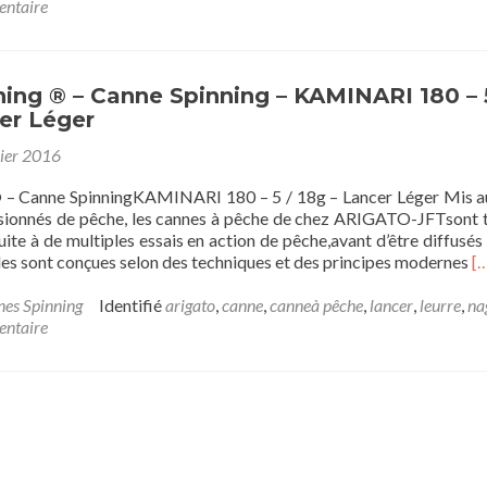
su
entaire
®
–
C
Sp
hing ® – Canne Spinning – KAMINARI 180 – 
–
er Léger
K
ier 2016
2
–
 – Canne SpinningKAMINARI 180 – 5 / 18g – Lancer Léger Mis a
8
ssionnés de pêche, les cannes à pêche de chez ARIGATO-JFTsont 
/
ite à de multiples essais en action de pêche,avant d’être diffusés
3
E
les sont conçues selon des techniques et des principes modernes
[
–
sa
L
pl
es Spinning
Identifié
arigato
,
canne
,
canneà pêche
,
lancer
,
leurre
,
na
M
su
entaire
®
–
C
Sp
–
K
1