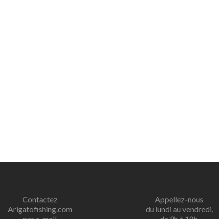
Contactez
Appellez-nous
Arigatofishing.com
du lundi au vendredi,
par e-mail
de 9h à 18h.