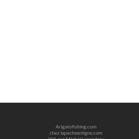
Arigatofishing.com
chez lapecheenligne.com
201, rue Michel Lapandery