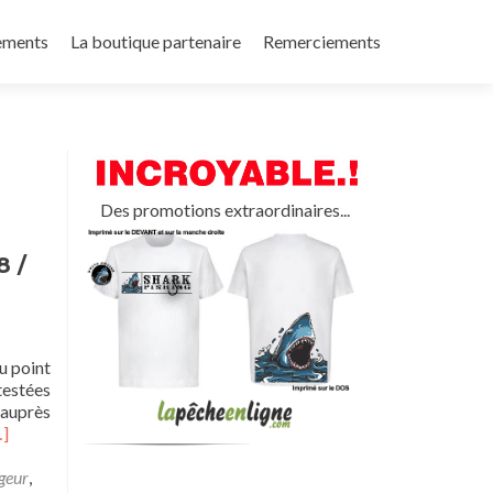
ements
La boutique partenaire
Remerciements
Des promotions extraordinaires...
8 /
u point
testées
 auprès
n
…]
voir
us
geur
,