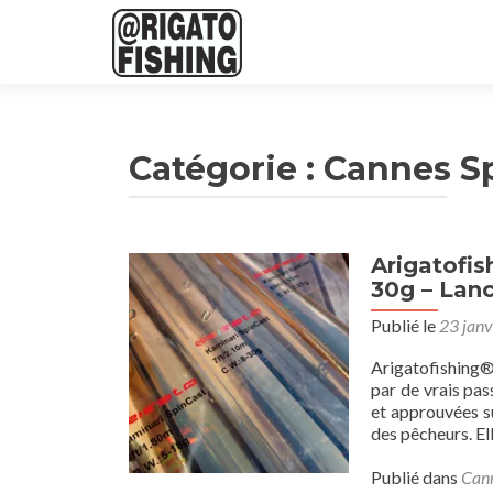
Catégorie :
Cannes S
Arigatofis
30g – Lan
Publié le
23 janv
Arigatofishing®
par de vrais pa
et approuvées su
des pêcheurs. El
Publié dans
Cann