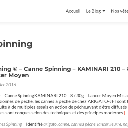
Aller
au
Accueil
Le Blog
Nos vêt
contenu
principal
pinning
hing ® – Canne Spinning – KAMINARI 210 – 
cer Moyen
ier 2016
 – Canne SpinningKAMINARI 210 – 8 / 30g – Lancer Moyen Mis a
ssionnés de pêche, les cannes à pêche de chez ARIGATO-JFTsont 
ite à de multiples essais en action de pêche,avant d’être diffusés
E
les sont conçues selon des techniques et des principes modernes
[
sa
pl
es Spinning
Identifié
arigato
,
canne
,
canneà pêche
,
lancer
,
leurre
,
na