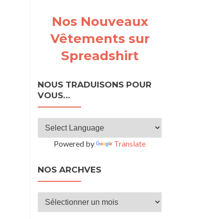
Nos Nouveaux
8g
Vêtements sur
Spreadshirt
ancer
éger
NOUS TRADUISONS POUR
VOUS…
Powered by
Translate
NOS ARCHVES
Nos
archves