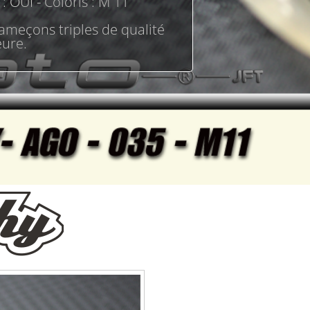
 : OUI - Coloris : M 11
meçons triples de qualité
eure.