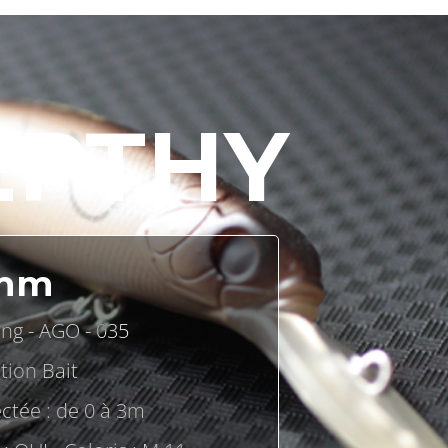
EPTHY
mm
ing - AGO - 035
tion Bait
ctée : de 0 à 3m