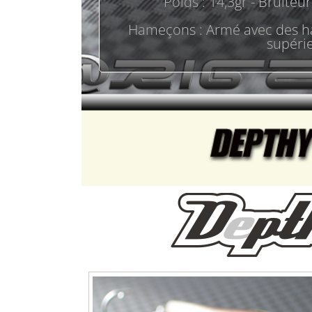
Poids : 14,3gr - Bruiteur
Hameçons : Armé avec des ha
supéri