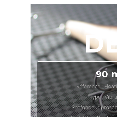
D
90 
Référence : Float
Type : Vibra
Profondeur prospe