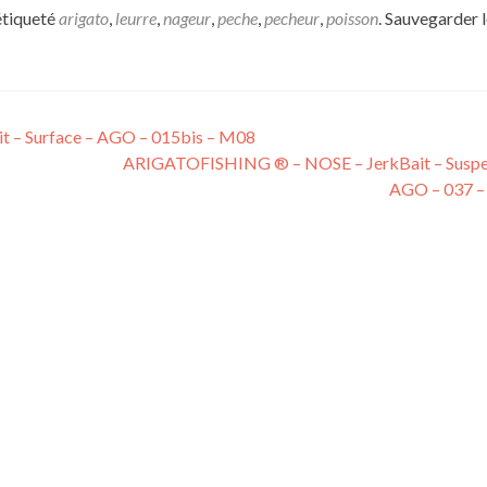
étiqueté
arigato
,
leurre
,
nageur
,
peche
,
pecheur
,
poisson
. Sauvegarder 
 – Surface – AGO – 015bis – M08
ARIGATOFISHING ® – NOSE – JerkBait – Suspe
AGO – 037 –