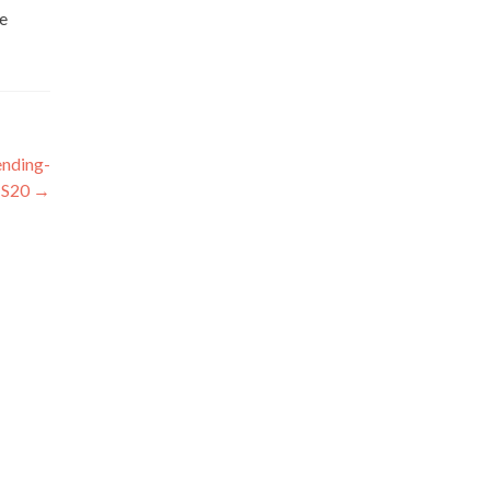
le
nding-
 S20
→