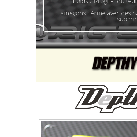
Poids : 14,3gr - Bruiteur
Hameçons : Armé avec des ha
supéri