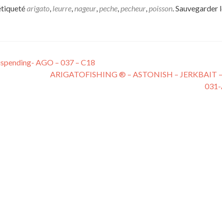
étiqueté
arigato
,
leurre
,
nageur
,
peche
,
pecheur
,
poisson
. Sauvegarder 
spending- AGO – 037 – C18
ARIGATOFISHING ® – ASTONISH – JERKBAIT 
031