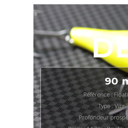
D
90 
Référence : Float
Type : Vibra
Profondeur prospe