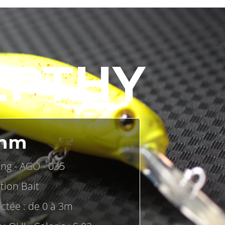
EPTHY
mm
ing - AGO - 035
tion Bait
ctée : de 0 à 3m