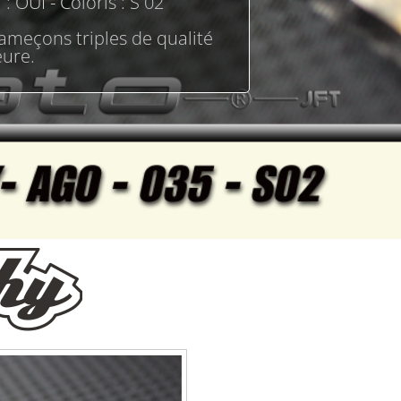
 : OUI - Coloris : S 02
meçons triples de qualité
eure.