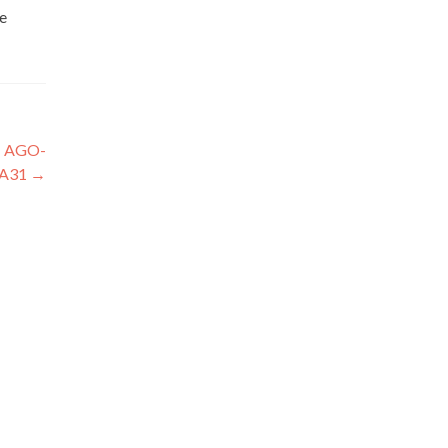
le
– AGO-
-A31
→