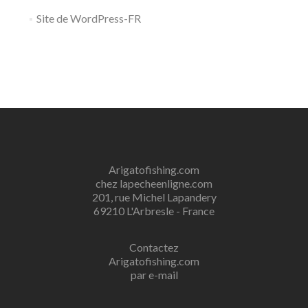
Site de WordPress-FR
Arigatofishing.com
chez lapecheenligne.com
201, rue Michel Lapandery
69210 L'Arbresle - France
Contactez
Arigatofishing.com
par e-mail