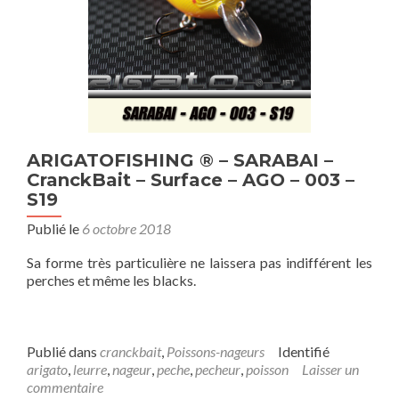
ARIGATOFISHING ® – SARABAI –
CranckBait – Surface – AGO – 003 –
S19
Publié le
6 octobre 2018
Sa forme très particulière ne laissera pas indifférent les
perches et même les blacks.
Publié dans
cranckbait
,
Poissons-nageurs
Identifié
arigato
,
leurre
,
nageur
,
peche
,
pecheur
,
poisson
Laisser un
commentaire