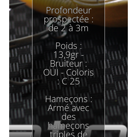
Profondeur
prospectée :
de 2 à 3m
Poids :
13,9gr -
Bruiteur :
OUI - Coloris
: C 25
Hameçons :
Armé avec
des
hameçons
triples de