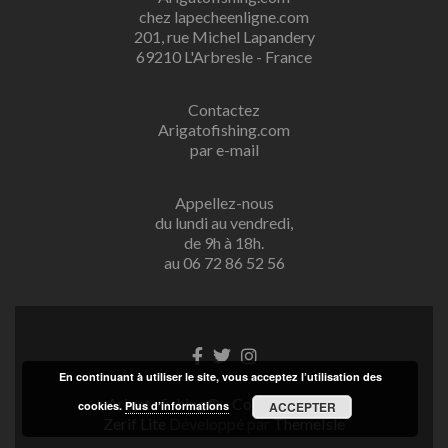
chez lapecheenligne.com
201, rue Michel Lapandery
69210 L'Arbresle - France
Contactez
Arigatofishing.com
par e-mail
Appellez-nous
du lundi au vendredi,
de 9h à 18h.
au 06 72 86 52 56
Lien
Lien
Lien
Facebook
Twitter
Instagram
En continuant à utiliser le site, vous acceptez l’utilisation des
Arigatofishing® - Copyright 2025
cookies.
Plus d’informations
ACCEPTER
Zerif Lite
Développé par
ThemeIsle