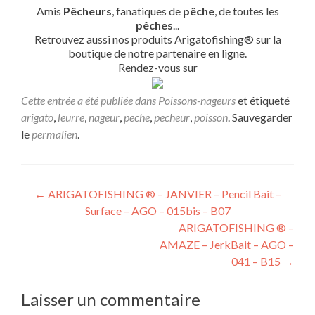
Amis
Pêcheurs
, fanatiques de
pêche
, de toutes les
pêches
...
Retrouvez aussi nos produits Arigatofishing® sur la
boutique de notre partenaire en ligne.
Rendez-vous sur
Cette entrée a été publiée dans
Poissons-nageurs
et étiqueté
arigato
,
leurre
,
nageur
,
peche
,
pecheur
,
poisson
. Sauvegarder
le
permalien
.
←
ARIGATOFISHING ® – JANVIER – Pencil Bait –
Surface – AGO – 015bis – B07
ARIGATOFISHING ® –
AMAZE – JerkBait – AGO –
041 – B15
→
Laisser un commentaire