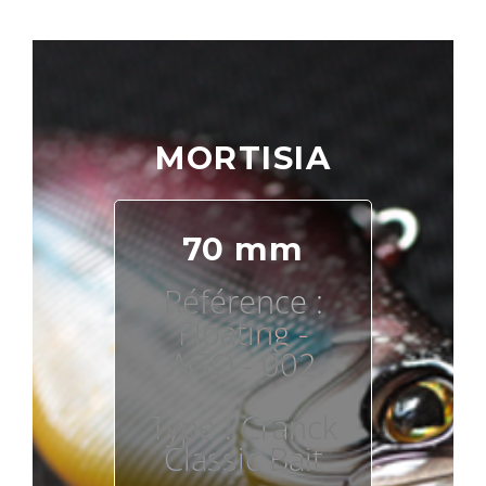
MORTISIA
70 mm
Référence :
Floating -
AGO - 002
Type : Cranck
Classic Bait