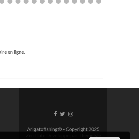
re en ligne.
Lien
Lien
Lien
Facebook
Twitter
Instagram
Arigatofishing® - Copyright 2025
Zerif Lite
Développé par
ThemeIsle