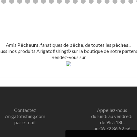
Amis
Pêcheurs
, fanatiques de
pêche
, de toutes les
pêches
...
ussi nos produits Arigatofishing® sur la boutique de notre partenai
Rendez-vous sur
Contactez
Appellez-nous
Arigatofishing.com
du lundi au vendredi,
par e-mail
de 9h à 18h.
au 06 72 86 52 56