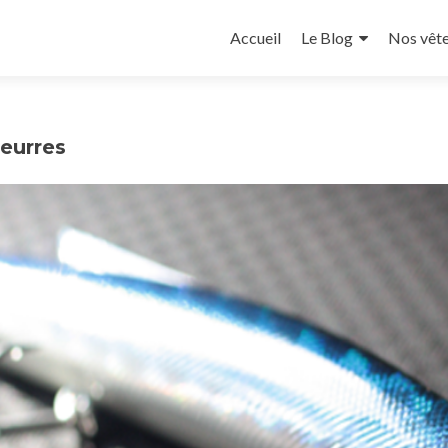
Aller
au
Accueil
Le Blog
Nos vêt
contenu
principal
eurres