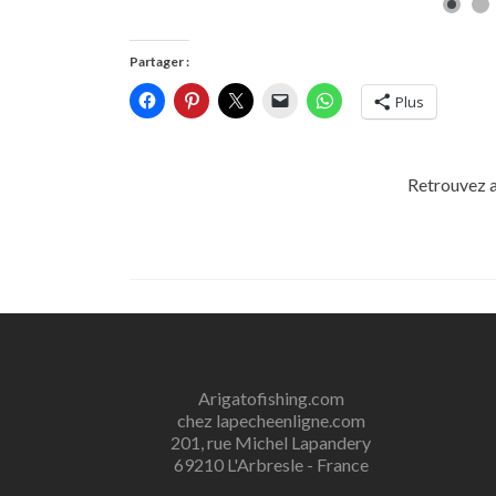
Partager :
Plus
Retrouvez a
Arigatofishing.com
chez lapecheenligne.com
201, rue Michel Lapandery
69210 L'Arbresle - France