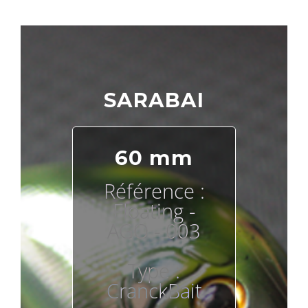
SARABAI
60 mm
Référence :
Floating -
AGO - 003
Type :
CranckBait