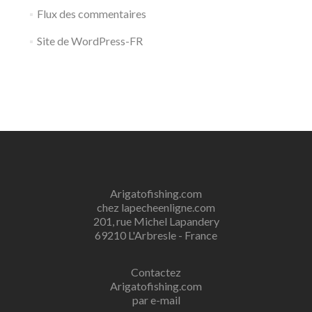
Flux des commentaires
Site de WordPress-FR
Arigatofishing.com
chez lapecheenligne.com
201, rue Michel Lapandery
69210 L'Arbresle - France
Contactez
Arigatofishing.com
par e-mail