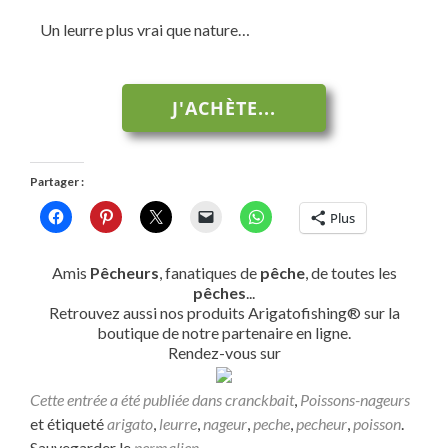
Un leurre plus vrai que nature…
J'ACHÈTE...
Partager :
Plus
Amis
Pêcheurs
, fanatiques de
pêche
, de toutes les
pêches
...
Retrouvez aussi nos produits Arigatofishing® sur la
boutique de notre partenaire en ligne.
Rendez-vous sur
Cette entrée a été publiée dans
cranckbait
,
Poissons-nageurs
et étiqueté
arigato
,
leurre
,
nageur
,
peche
,
pecheur
,
poisson
.
Sauvegarder le
permalien
.