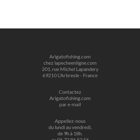
Arigatofishing.com
chez lapecheenligne.com
201, rue Michel Lapandery
69210 L'Arbresle - France
Contactez
Arigatofishing.com
par e-mail
Appellez-nous
du lundi au vendredi,
de 9h à 18h.
au 06 72 86 52 56