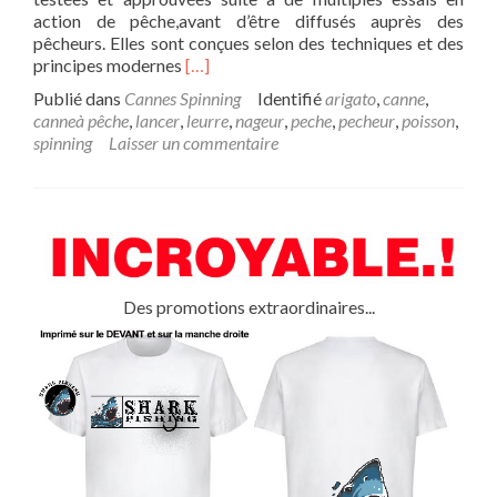
action de pêche,avant d’être diffusés auprès des
pêcheurs. Elles sont conçues selon des techniques et des
En
principes modernes
[…]
savoir
Publié dans
Cannes Spinning
Identifié
arigato
,
canne
,
plus
canneà pêche
,
lancer
,
leurre
,
nageur
,
peche
,
pecheur
,
poisson
,
surArigatofishing
spinning
Laisser un commentaire
®
–
Canne
Spinning
–
KAMINARI
180
Des promotions extraordinaires...
–
5
/
18g
–
Lancer
Léger