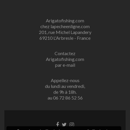
Arigatofishing.com
chez lapecheenligne.com
201, rue Michel Lapandery
69210 L'Arbresle - France
Contactez
Arigatofishing.com
par e-mail
Appellez-nous
du lundi au vendredi,
de 9h à 18h.
au 06 72 86 52 56
Lien
Lien
Lien
Facebook
Twitter
Instagram