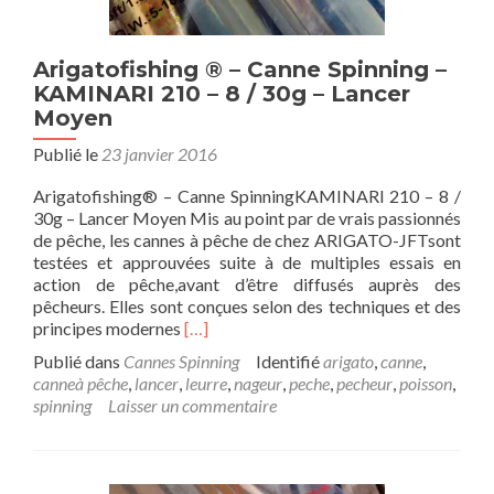
Arigatofishing ® – Canne Spinning –
KAMINARI 210 – 8 / 30g – Lancer
Moyen
Publié le
23 janvier 2016
Arigatofishing® – Canne SpinningKAMINARI 210 – 8 /
30g – Lancer Moyen Mis au point par de vrais passionnés
de pêche, les cannes à pêche de chez ARIGATO-JFTsont
testées et approuvées suite à de multiples essais en
action de pêche,avant d’être diffusés auprès des
pêcheurs. Elles sont conçues selon des techniques et des
En
principes modernes
[…]
savoir
Publié dans
Cannes Spinning
Identifié
arigato
,
canne
,
plus
canneà pêche
,
lancer
,
leurre
,
nageur
,
peche
,
pecheur
,
poisson
,
surArigatofishing
spinning
Laisser un commentaire
®
–
Canne
Spinning