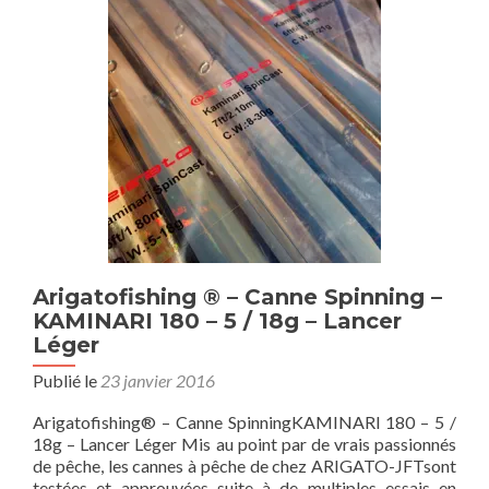
–
KAMINARI
210
–
8
/
30g
–
Lancer
Moyen
Arigatofishing ® – Canne Spinning –
KAMINARI 180 – 5 / 18g – Lancer
Léger
Publié le
23 janvier 2016
Arigatofishing® – Canne SpinningKAMINARI 180 – 5 /
18g – Lancer Léger Mis au point par de vrais passionnés
de pêche, les cannes à pêche de chez ARIGATO-JFTsont
testées et approuvées suite à de multiples essais en