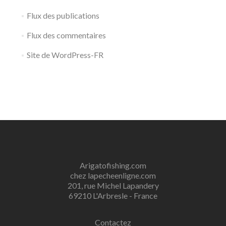
Flux des publications
Flux des commentaires
Site de WordPress-FR
Arigatofishing.com
chez lapecheenligne.com
201, rue Michel Lapandery
69210 L'Arbresle - France
Contactez