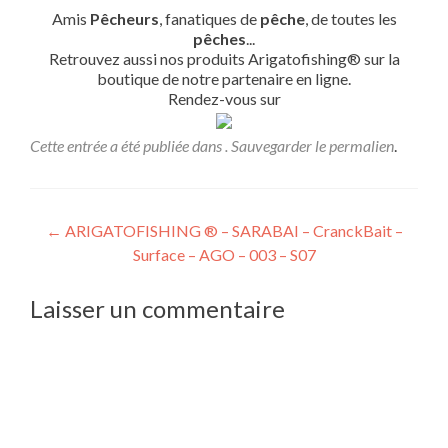
Amis
Pêcheurs
, fanatiques de
pêche
, de toutes les
pêches
...
Retrouvez aussi nos produits Arigatofishing® sur la
boutique de notre partenaire en ligne.
Rendez-vous sur
Cette entrée a été publiée dans . Sauvegarder le
permalien
.
Navigation
←
ARIGATOFISHING ® – SARABAI – CranckBait –
Surface – AGO – 003 – S07
de
l’article
Laisser un commentaire