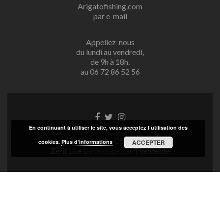
Arigatofishing.com
par e-mail
Appellez-nous
du lundi au vendredi,
de 9h à 18h.
au 06 72 86 52 56
Lien
Lien
Lien
Facebook
Twitter
Instagram
En continuant à utiliser le site, vous acceptez l’utilisation des
Arigatofishing® - Copyright 2025
cookies.
Plus d’informations
ACCEPTER
Zerif Lite
Développé par
ThemeIsle