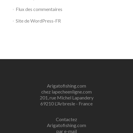
Flux des commentaires
Site de WordPress-FR
Arigatofishing.com
chez lapecheenligne.com
201, rue Michel Lapandery
69210 L'Arbresle - France
Contactez
Arigatofishing.com
par e-mail