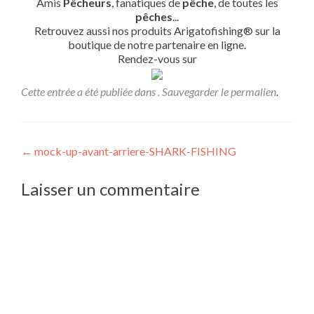
Amis
Pêcheurs
, fanatiques de
pêche
, de toutes les
pêches
...
Retrouvez aussi nos produits Arigatofishing® sur la
boutique de notre partenaire en ligne.
Rendez-vous sur
Cette entrée a été publiée dans . Sauvegarder le
permalien
.
Navigation
←
mock-up-avant-arriere-SHARK-FISHING
de
Laisser un commentaire
l’article