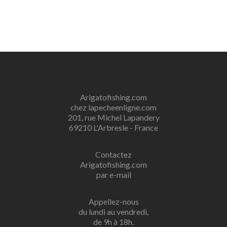
Arigatofishing.com
chez lapecheenligne.com
201, rue Michel Lapandery
69210 L'Arbresle - France
Contactez
Arigatofishing.com
par e-mail
Appellez-nous
du lundi au vendredi,
de 9h à 18h.