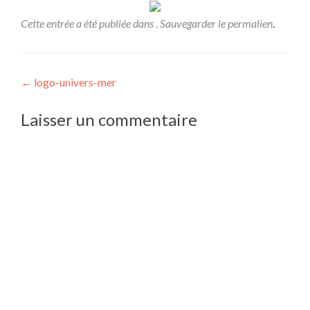
Cette entrée a été publiée dans . Sauvegarder le
permalien
.
Navigation
←
logo-univers-mer
de
Laisser un commentaire
l’article