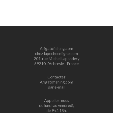
Arigatofishing.com
chez lapecheenligne.com
201, rue Michel Lapandery
69210 L'Arbresle - France
Contactez
Arigatofishing.com
par e-mail
Appellez-nous
du lundi au vendredi,
de 9h à 18h.