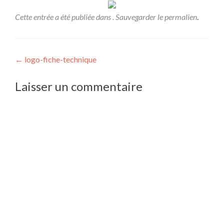
Cette entrée a été publiée dans . Sauvegarder le
permalien
.
Navigation
←
logo-fiche-technique
de
Laisser un commentaire
l’article