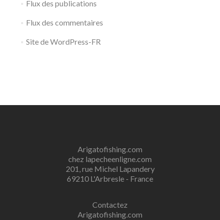
Flux des publications
Flux des commentaires
Site de WordPress-FR
Arigatofishing.com
chez lapecheenligne.com
201, rue Michel Lapandery
69210 L'Arbresle - France
Contactez
Arigatofishing.com