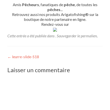
Amis
Pêcheurs
, fanatiques de
pêche
, de toutes les
pêches
...
Retrouvez aussi nos produits Arigatofishing® sur la
boutique de notre partenaire en ligne.
Rendez-vous sur
Cette entrée a été publiée dans . Sauvegarder le
permalien
.
Navigation
←
leurre-slide-S18
de
Laisser un commentaire
l’article