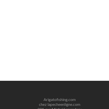
Arigatofishing.com
chez lapecheenligne.com