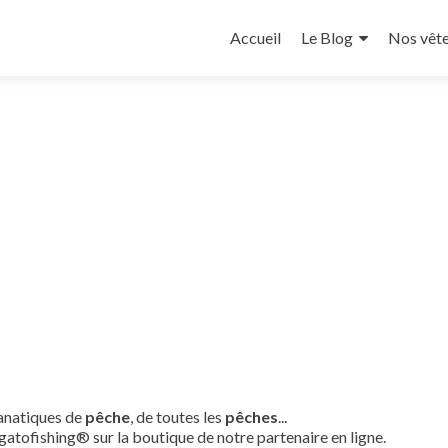
Aller
au
Accueil
Le Blog
Nos vêt
contenu
principal
fanatiques de
pêche
, de toutes les
pêches
...
gatofishing® sur la boutique de notre partenaire en ligne.