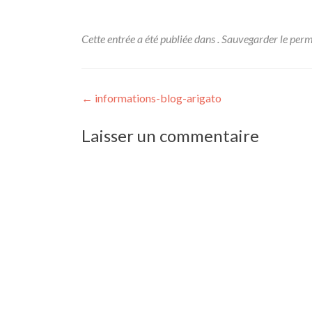
Cette entrée a été publiée dans . Sauvegarder le
perm
Navigation
←
informations-blog-arigato
de
Laisser un commentaire
l’article