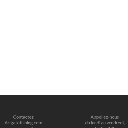
Contactez
Appellez-nous
Arigatofishing.com
du lundi au vendredi,