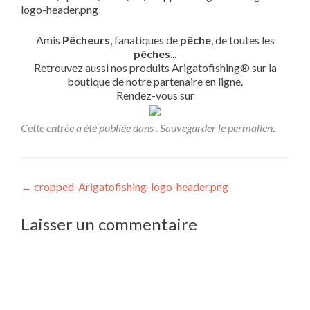
logo-header.png
Amis
Pêcheurs
, fanatiques de
pêche
, de toutes les
pêches
...
Retrouvez aussi nos produits Arigatofishing® sur la
boutique de notre partenaire en ligne.
Rendez-vous sur
Cette entrée a été publiée dans . Sauvegarder le
permalien
.
Navigation
←
cropped-Arigatofishing-logo-header.png
de
Laisser un commentaire
l’article