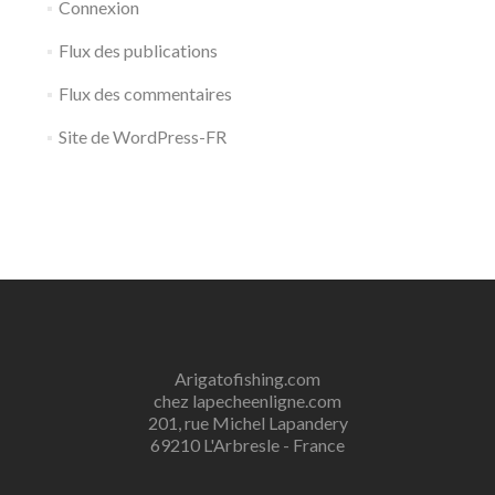
Connexion
Flux des publications
Flux des commentaires
Site de WordPress-FR
Arigatofishing.com
chez lapecheenligne.com
201, rue Michel Lapandery
69210 L'Arbresle - France