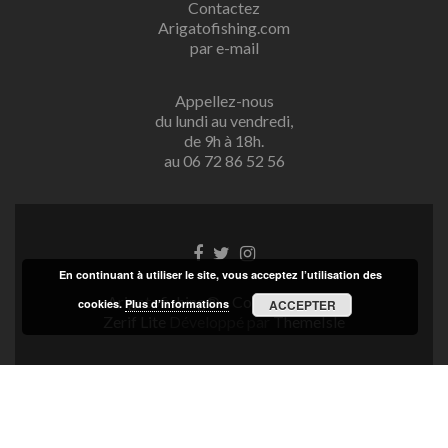
Contactez
Arigatofishing.com
par e-mail
Appellez-nous
du lundi au vendredi,
de 9h à 18h.
au 06 72 86 52 56
Lien
Lien
Lien
Facebook
Twitter
Instagram
En continuant à utiliser le site, vous acceptez l’utilisation des
Arigatofishing® - Copyright 2025
cookies.
Plus d’informations
ACCEPTER
Zerif Lite
Développé par
ThemeIsle