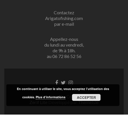
Contactez
Arigatofishing.com
par e-mail
Appellez-nous
du lundi au vendredi,
de 9h à 18h.
au 06 72 86 52 56
Lien
Lien
Lien
Facebook
Twitter
Instagram
En continuant à utiliser le site, vous acceptez l’utilisation des
Arigatofishing® - Copyright 2025
cookies.
Plus d’informations
ACCEPTER
Zerif Lite
Développé par
ThemeIsle