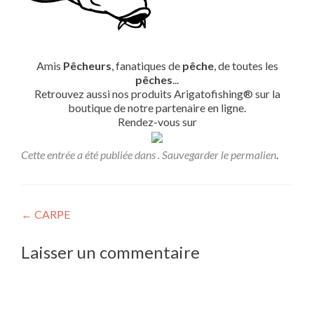
Amis
Pêcheurs
, fanatiques de
pêche
, de toutes les
pêches
...
Retrouvez aussi nos produits Arigatofishing® sur la
boutique de notre partenaire en ligne.
Rendez-vous sur
Cette entrée a été publiée dans . Sauvegarder le
permalien
.
Navigation
←
CARPE
de
Laisser un commentaire
l’article