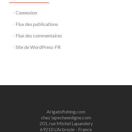
Connexion
Flux des publications
Flux des commentaires
Site de WordPress-FR
Arigatofishing.com
chez lapecheenligne.com
201, rue Michel Lapandery
69210 L'Arbresle - France