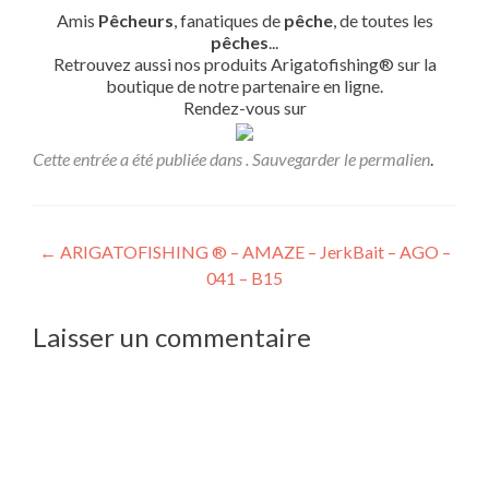
Amis
Pêcheurs
, fanatiques de
pêche
, de toutes les
pêches
...
Retrouvez aussi nos produits Arigatofishing® sur la
boutique de notre partenaire en ligne.
Rendez-vous sur
Cette entrée a été publiée dans . Sauvegarder le
permalien
.
Navigation
←
ARIGATOFISHING ® – AMAZE – JerkBait – AGO –
041 – B15
de
l’article
Laisser un commentaire