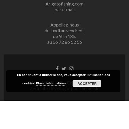
Arigatofishing.com
par e-mail
Appellez-nous
du lundi au vendredi,
de 9h à 18h.
au 06 72 86 52 56
Lien
Lien
Lien
Facebook
Twitter
Instagram
En continuant à utiliser le site, vous acceptez l’utilisation des
Arigatofishing® - Copyright 2025
cookies.
Plus d’informations
ACCEPTER
Zerif Lite
Développé par
ThemeIsle