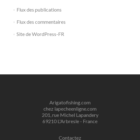
Flux des publications
Flux des commentaires
Site de WordPress-FR
Arigatofishing.com
chez lapecheenligne.com
201, rue Michel Lapandery
69210 L'Arbresle - France
Contactez