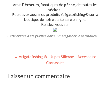
Amis
Pêcheurs
, fanatiques de
pêche
, de toutes les
pêches
...
Retrouvez aussi nos produits Arigatofishing® sur la
boutique de notre partenaire en ligne.
Rendez-vous sur
Cette entrée a été publiée dans . Sauvegarder le
permalien
.
Navigation
←
Arigatofishing ® – Jupes Silicone – Accessoire
Carnassier
de
l’article
Laisser un commentaire