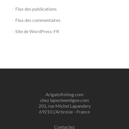
Flux des publications
Flux des commentaires
Site de WordPress-FR
Arigatofishing.com
chez lapecheenligne.com
201, rue Michel Lapandery
69210 L'Arbresle - France
Contactez