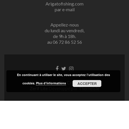
Arigatofishing.com
par e-mail
Appellez-nous
du lundi au vendredi,
de 9h à 18h.
au 06 72 86 52 56
Lien
Lien
Lien
Facebook
Twitter
Instagram
En continuant à utiliser le site, vous acceptez l’utilisation des
Arigatofishing® - Copyright 2025
cookies.
Plus d’informations
ACCEPTER
Zerif Lite
Développé par
ThemeIsle