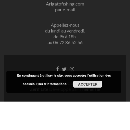
Arigatofishing.com
par e-mail
Appellez-nous
du lundi au vendredi,
de 9h à 18h.
au 06 72 86 52 56
Lien
Lien
Lien
Facebook
Twitter
Instagram
En continuant à utiliser le site, vous acceptez l’utilisation des
Arigatofishing® - Copyright 2025
cookies.
Plus d’informations
ACCEPTER
Zerif Lite
Développé par
ThemeIsle