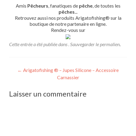
Amis
Pêcheurs
, fanatiques de
pêche
, de toutes les
pêches
...
Retrouvez aussi nos produits Arigatofishing® sur la
boutique de notre partenaire en ligne.
Rendez-vous sur
Cette entrée a été publiée dans . Sauvegarder le
permalien
.
Navigation
←
Arigatofishing ® – Jupes Silicone – Accessoire
Carnassier
de
l’article
Laisser un commentaire