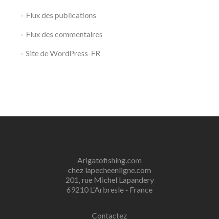
Flux des publications
Flux des commentaires
Site de WordPress-FR
Arigatofishing.com
chez lapecheenligne.com
201, rue Michel Lapandery
69210 L'Arbresle - France
Contactez