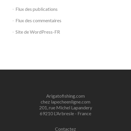
Flux des publications
Flux des commentaires
Site de WordPress-FR
Arigatofishing.com
chez lapecheenligne.com
201, rue Michel Lapandery
69210 L'Arbresle - France
Contactez