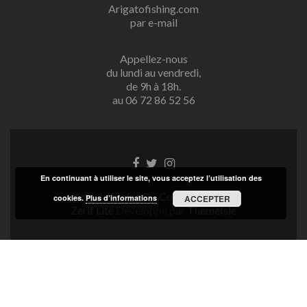
Arigatofishing.com
par e-mail
Appellez-nous
du lundi au vendredi,
de 9h à 18h.
au 06 72 86 52 56
Lien
Lien
Lien
Facebook
Twitter
Instagram
En continuant à utiliser le site, vous acceptez l’utilisation des
Arigatofishing® - Copyright 2025
cookies.
Plus d’informations
ACCEPTER
Zerif Lite
Développé par
ThemeIsle