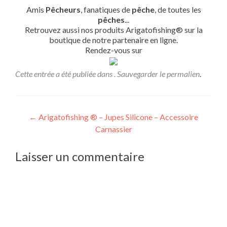
Amis
Pêcheurs
, fanatiques de
pêche
, de toutes les
pêches
...
Retrouvez aussi nos produits Arigatofishing® sur la
boutique de notre partenaire en ligne.
Rendez-vous sur
Cette entrée a été publiée dans . Sauvegarder le
permalien
.
Navigation
←
Arigatofishing ® – Jupes Silicone – Accessoire
Carnassier
de
l’article
Laisser un commentaire