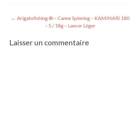
Navigation
←
Arigatofishing ® – Canne Spinning – KAMINARI 180
– 5 / 18g – Lancer Léger
de
l’article
Laisser un commentaire