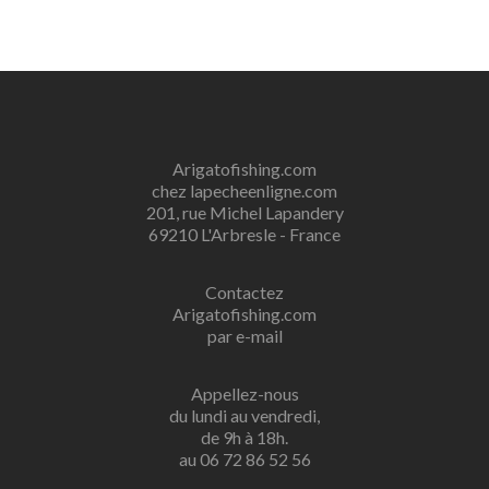
Arigatofishing.com
chez lapecheenligne.com
201, rue Michel Lapandery
69210 L'Arbresle - France
Contactez
Arigatofishing.com
par e-mail
Appellez-nous
du lundi au vendredi,
de 9h à 18h.
au 06 72 86 52 56