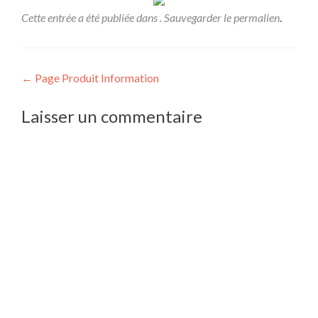
Cette entrée a été publiée dans . Sauvegarder le
permalien
.
Navigation
←
Page Produit Information
de
Laisser un commentaire
l’article