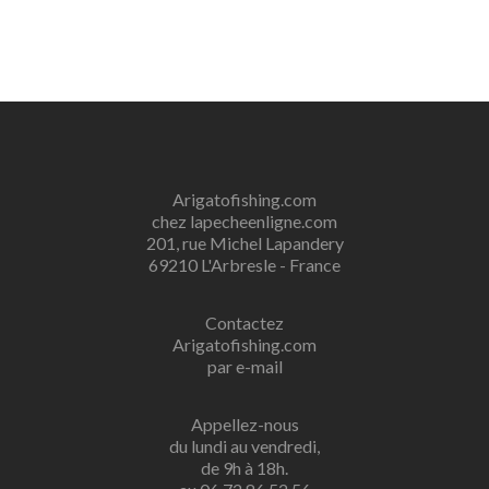
Arigatofishing.com
chez lapecheenligne.com
201, rue Michel Lapandery
69210 L'Arbresle - France
Contactez
Arigatofishing.com
par e-mail
Appellez-nous
du lundi au vendredi,
de 9h à 18h.