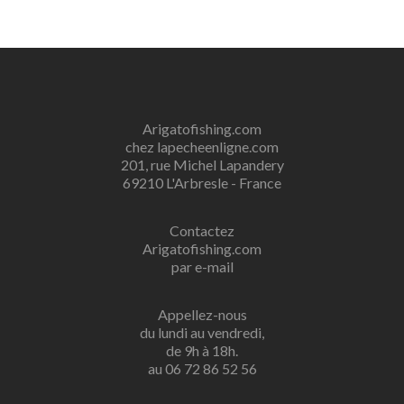
Arigatofishing.com
chez lapecheenligne.com
201, rue Michel Lapandery
69210 L'Arbresle - France
Contactez
Arigatofishing.com
par e-mail
Appellez-nous
du lundi au vendredi,
de 9h à 18h.
au 06 72 86 52 56