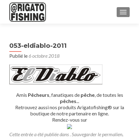
AFFICH
053-eldiablo-2011
Publié le
6 octobre 2018
Amis
Pêcheurs
, fanatiques de
pêche
, de toutes les
pêches
...
Retrouvez aussi nos produits Arigatofishing® sur la
boutique de notre partenaire en ligne.
Rendez-vous sur
Cette entrée a été publiée dans . Sauvegarder le
permalien
.