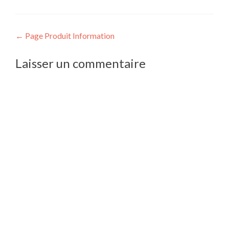
Navigation
←
Page Produit Information
de
Laisser un commentaire
l’article