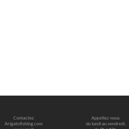
Contactez
Appellez-nous
Arigatofishing.com
du lundi au vendredi,