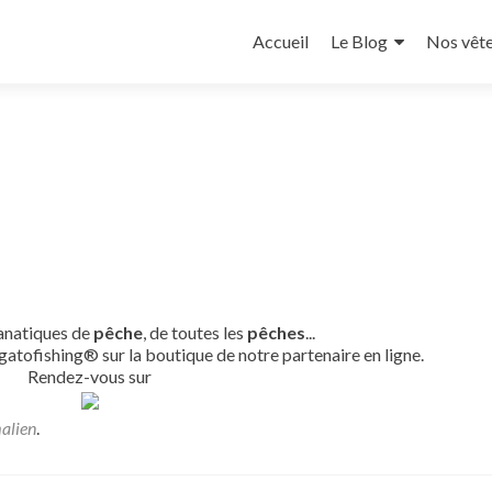
Aller
au
Accueil
Le Blog
Nos vêt
contenu
principal
fanatiques de
pêche
, de toutes les
pêches
...
gatofishing® sur la boutique de notre partenaire en ligne.
Rendez-vous sur
alien
.