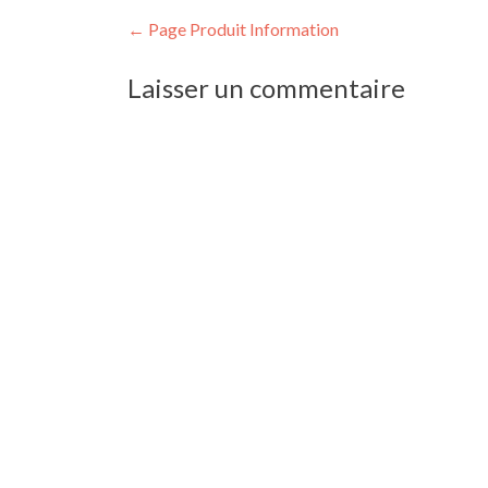
Navigation
←
Page Produit Information
de
Laisser un commentaire
l’article