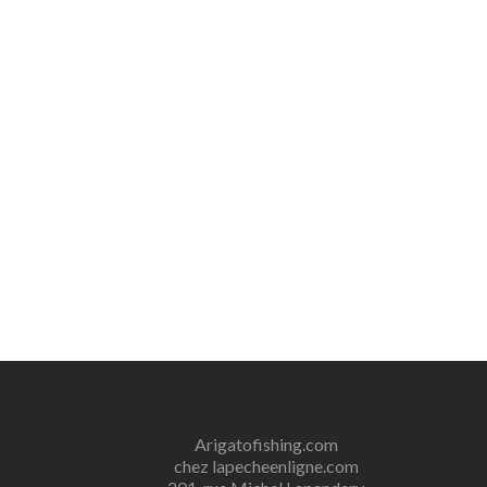
Arigatofishing.com
chez lapecheenligne.com