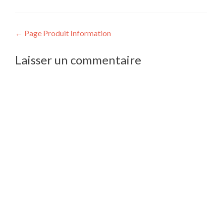
Navigation
←
Page Produit Information
de
Laisser un commentaire
l’article