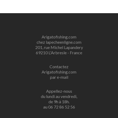
Arigatofishing.com
chez lapecheenligne.com
201, rue Michel Lapandery
69210 L'Arbresle - France
Contactez
Arigatofishing.com
par e-mail
Appellez-nous
du lundi au vendredi,
de 9h à 18h.
au 06 72 86 52 56