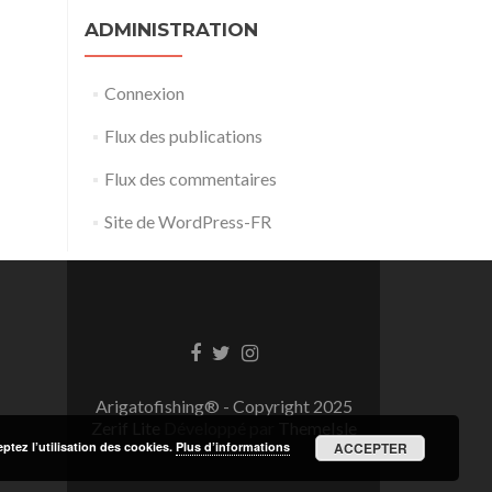
ADMINISTRATION
Connexion
Flux des publications
Flux des commentaires
Site de WordPress-FR
Lien
Lien
Lien
Facebook
Twitter
Instagram
Arigatofishing® - Copyright 2025
Zerif Lite
Développé par
ThemeIsle
eptez l’utilisation des cookies.
Plus d’informations
ACCEPTER