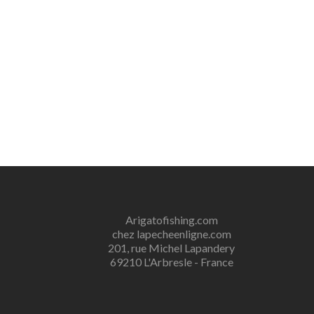
Arigatofishing.com
chez lapecheenligne.com
201, rue Michel Lapandery
69210 L'Arbresle - France