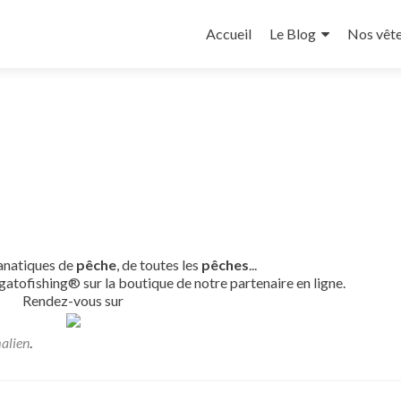
Aller
au
Accueil
Le Blog
Nos vêt
contenu
principal
fanatiques de
pêche
, de toutes les
pêches
...
gatofishing® sur la boutique de notre partenaire en ligne.
Rendez-vous sur
alien
.