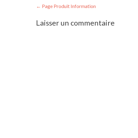
Navigation
←
Page Produit Information
de
Laisser un commentaire
l’article