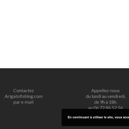
Contactez
Appellez-nous
Arigatofishing.com
du lundi au vendredi,
par e-mail
de 9h à 18h.
au 06 72 86 52 56
En continuant à utiliser le site, vous acc