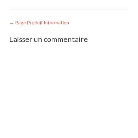
Navigation
←
Page Produit Information
de
Laisser un commentaire
l’article