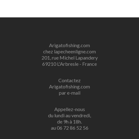
Arigatofishing.com
chez lapecheenligne.com
201, rue Michel Lapandery
69210 L'Arbresle - France
Contactez
Arigatofishing.com
par e-mail
Appellez-nous
du lundi au vendredi,
de 9h à 18h.
au 06 72 86 52 56