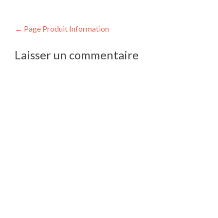
Navigation
←
Page Produit Information
de
Laisser un commentaire
l’article