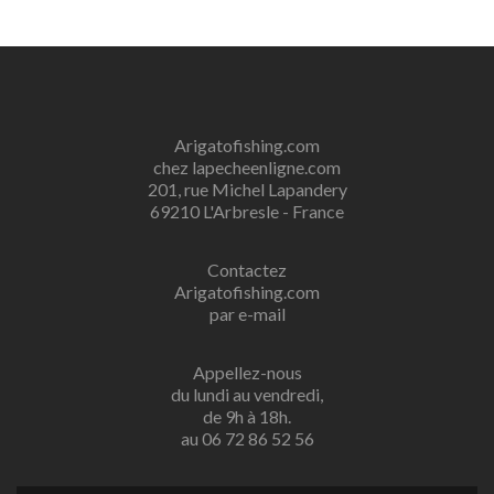
Arigatofishing.com
chez lapecheenligne.com
201, rue Michel Lapandery
69210 L'Arbresle - France
Contactez
Arigatofishing.com
par e-mail
Appellez-nous
du lundi au vendredi,
de 9h à 18h.
au 06 72 86 52 56