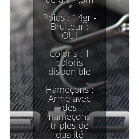
Poids : 14gr -
Bruiteur :
OUI
Coloris : 1
coloris
disponible
Hameçons :
Armé avec
des
hameçons
triples de
qualité