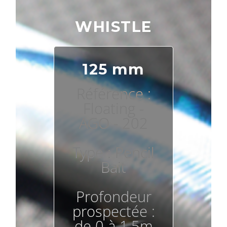
WHISTLE
125 mm
Référence :
Floating -
AGO - 202
Type : Pencil
Bait
Profondeur
prospectée :
de 0 à 1,5m