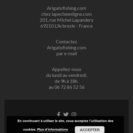
Arigatofishing.com
chez lapecheenligne.com
201, rue Michel Lapandery
69210 L'Arbresle - France
Contactez
Arigatofishing.com
par e-mail
Appellez-nous
du lundi au vendredi,
de 9h à 18h.
au 06 72 86 52 56
Lien
Lien
Lien
Facebook
Twitter
Instagram
En continuant à utiliser le site, vous acceptez l’utilisation des
Arigatofishing® - Copyright 2025
cookies.
Plus d’informations
ACCEPTER