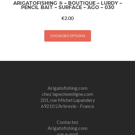
ARIGATOFISHING ® – BOUTIQUE – LURDY –
PENCIL BAIT – SURFACE – AGO – 030
€
2.00
CHOIX DES OPTIONS
Arigatofishing.com
chez lapecheenligne.com
201, rue Michel Lapandery
69210 L'Arbresle - France
Contactez
Arigatofishing.com
par e-mail