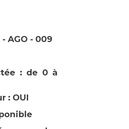
 - AGO - 009
tée : de 0 à
ur : OUI
sponible