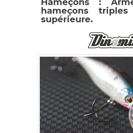
Hameçons : Arm
hameçons triples
supérieure.