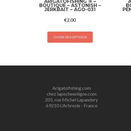
ARIGATOFISHING ® –
A
BOUTIQUE – ASTONISH –
B
JERKBAIT – AGO-031
PEN
€
2.00
CHOIX DES OPTIONS
Arigatofishing.com
chez lapecheenligne.com
201, rue Michel Lapandery
69210 L'Arbresle - France