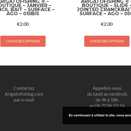
RIGATOFISHING ® –
ARIGATOFISHING ® 
OUTIQUE – JANVIER –
BOUTIQUE – SLIDE 
CIL BAIT – SURFACE –
JOINTED CRANCKBAIT
AGO – 015BIS
SURFACE – AGO – 0
€
2.00
€
2.00
CHOIX DES OPTIONS
CHOIX DES OPTIONS
Contactez
Appellez-nous
Arigatofishing.com
du lundi au vendredi,
par e-mail
de 9h à 18h.
au 06 72 86 52 56
En continuant à utiliser le site, vous acc