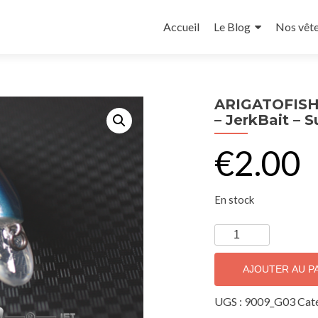
Accueil
Le Blog
Nos vêt
ARIGATOFISHI
– JerkBait – 
€
2.00
En stock
AJOUTER AU P
UGS :
9009_G03
Caté