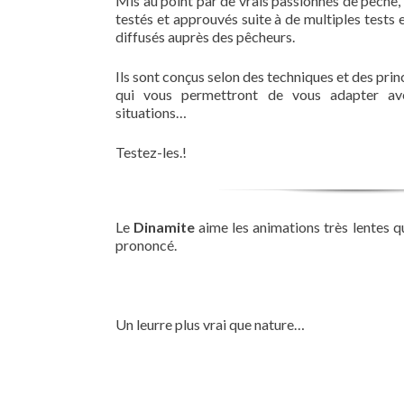
Mis au point par de vrais passionnés de pêche
testés et approuvés suite à de multiples tests 
diffusés auprès des pêcheurs.
Ils sont conçus selon des techniques et des pri
qui vous permettront de vous adapter a
situations…
Testez-les.!
Le
Dinamite
aime les animations très lentes q
prononcé.
Un leurre plus vrai que nature…