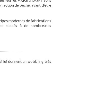
, les leurres ARIGATO-JFT sont
en action de pêche, avant d’être
ncipes modernes de fabrications
vec succès à de nombreuses
ui lui donnent un wobbling très