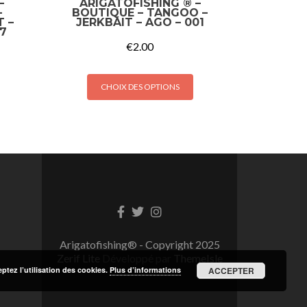
–
ARIGATOFISHING ® –
–
BOUTIQUE – TANGOO –
 –
JERKBAIT – AGO – 001
07
€
2.00
CHOIX DES OPTIONS
Lien
Lien
Lien
Facebook
Twitter
Instagram
Arigatofishing® - Copyright 2025
Zerif Lite
Développé par
ThemeIsle
eptez l’utilisation des cookies.
Plus d’informations
ACCEPTER